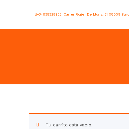
+34935325925
Carrer Roger De Lluria, 31 08009 Bar
Tu carrito está vacío.