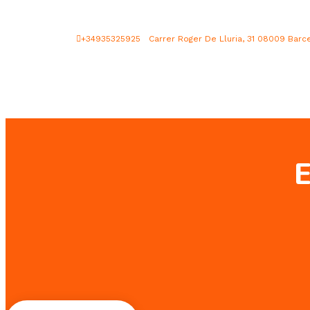
+34935325925
Carrer Roger De Lluria, 31 08009 Barc
E