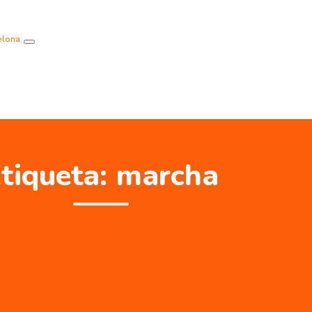
elona
tiqueta:
marcha