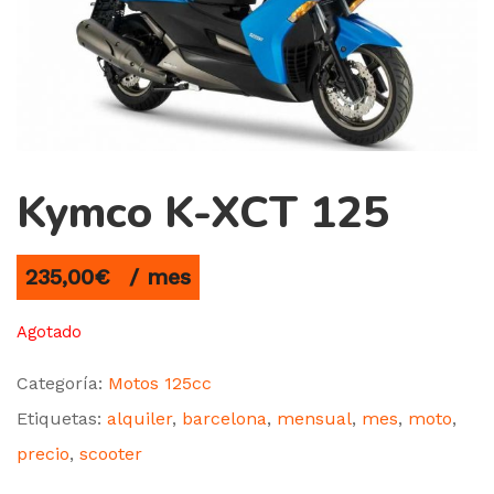
Kymco K-XCT 125
235,00
€
/ mes
Agotado
Categoría:
Motos 125cc
Etiquetas:
alquiler
,
barcelona
,
mensual
,
mes
,
moto
,
precio
,
scooter