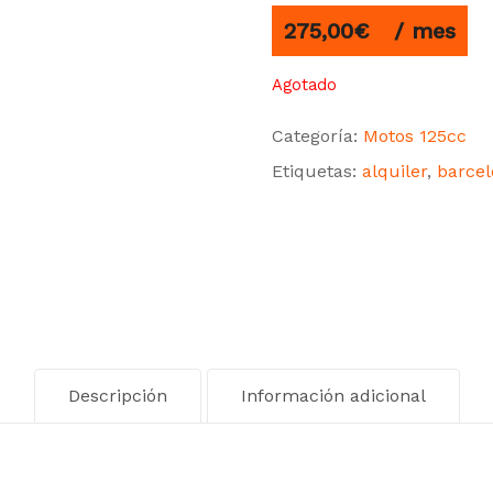
275,00
€
/ mes
Agotado
Categoría:
Motos 125cc
Etiquetas:
alquiler
,
barce
Descripción
Información adicional