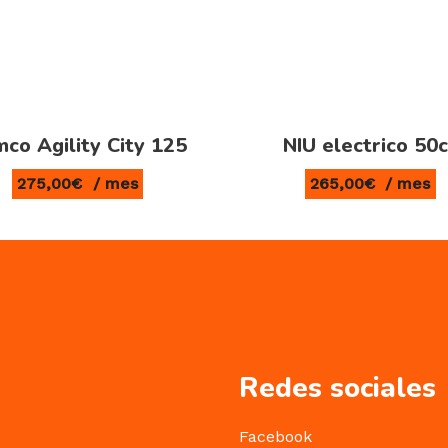
co Agility City 125
NIU electrico 50c
275,00
€
/ mes
265,00
€
/ mes
Redes sociales
Facebook