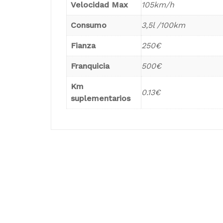
Velocidad Max
105km/h
Consumo
3,5l /100km
Fianza
250€
Franquicia
500€
Km
0.13€
suplementarios