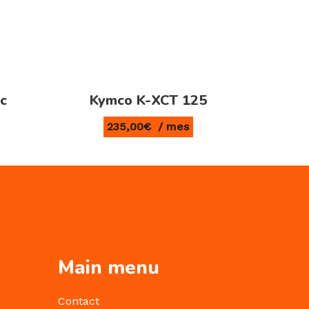
c
Kymco K-XCT 125
235,00
€
/ mes
Main menu
Contact